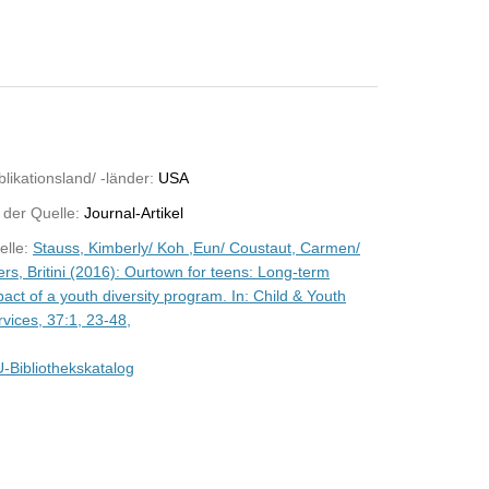
likationsland/ -länder:
USA
 der Quelle:
Journal-Artikel
elle:
Stauss, Kimberly/ Koh ,Eun/ Coustaut, Carmen/
rs, Britini (2016): Ourtown for teens: Long-term
act of a youth diversity program. In: Child & Youth
vices, 37:1, 23-48,
-Bibliothekskatalog