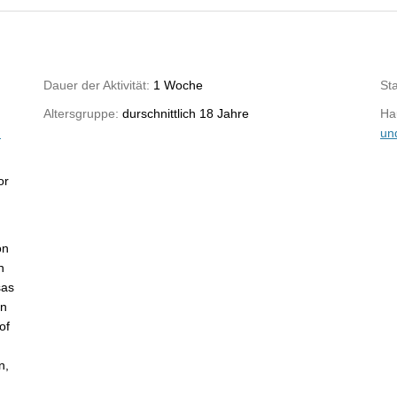
Dauer der Aktivität:
1 Woche
St
Altersgruppe:
durschnittlich 18 Jahre
Hau
n
un
or
on
n
sas
on
of
n,