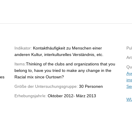
Indikator:
Kontakthäufigkeit zu Menschen einer
Pub
anderen Kultur, interkulturelles Verständnis, etc.
Art
Items:
Thinking of the clubs and organizations that you
Qu
belong to, have you tried to make any change in the
Aye
hes
Racial mix since Ourtown?
imp
Größe der Untersuchungsgruppe:
30 Personen
Ser
Erhebungsjahr/e:
Oktober 2012- März 2013
WU